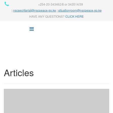
+254-20-343462/8 or 343514/39
|
nscsecritariat@nscpeace.go.ke
|
situationroom@nscpeace.go.ke
HAVE ANY QUESTIONS?
CLICK HERE
Articles