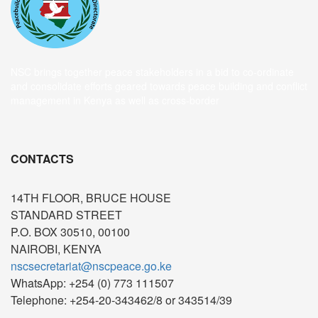
NSC brings together peace stakeholders in a bid to co-ordinate
and consolidate efforts geared towards peace building and conflict
management in Kenya as well as cross-border
CONTACTS
14TH FLOOR, BRUCE HOUSE
STANDARD STREET
P.O. BOX 30510, 00100
NAIROBI, KENYA
nscsecretariat@nscpeace.go.ke
WhatsApp: +254 (0) 773 111507
Telephone: +254-20-343462/8 or 343514/39